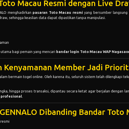
NALO menghadirkan
pasaran Toto Macau resmi
yang bersumber langsung da
 draw, sehingga keaslian data dapat dipastikan tanpa manipulasi.
laman
RORA WOLF
MY LORD
MONEY M
i utama bagi pemain yang mencari
bandar login Toto Macau WAP Nagasao
 Kenyamanan Member Jadi Prior
bermain togel online. Oleh karena itu, seluruh sistem telah dilengkapi tekn
 angka, hingga proses transaksi, dipantau secara ketat agar berjalan denga
 profesional
.
GENNALO Dibanding Bandar Toto 
AGON BOAT
SUPER RICH
VAMPIR
FESTIVAL
 resmi