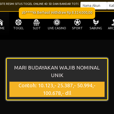
SITUS TOGEL ONLINE 4D 5D DAN BANDAR TOTO TERBESAR UNTUK LOGIN LINK TERBAR
zb****kk Berhasil Withdraw Rp 8.324.000,00
ME
TOGEL
SLOT
LIVE CASINO
SPORT
SABUNG
ARC
MARI BUDAYAKAN WAJIB NOMINAL
UNIK
Contoh: 10.123,- 25.387,- 50.994,-
100.678,- dll