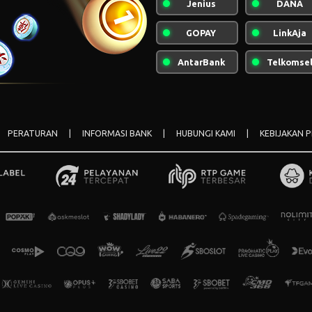
GOPAY
LinkAja
AntarBank
Telkomse
RLESQUE 2
FISH PRAWN CRAB
DA FU GU
PERATURAN
|
INFORMASI BANK
|
HUBUNGI KAMI
|
KEBIJAKAN P
PER BOOM
WU XIA
CHALLEN
GOLDEN P