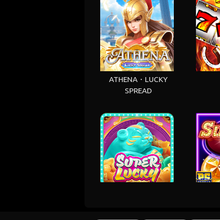
ATHENA・LUCKY
SPREAD
SUPER LUCKY
S