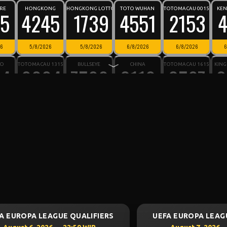
ORE
HONGKONG
HONGKONG LOTTO
TOTO WUHAN
TOTOMACAU 0015
KEN
15
4245
1739
4551
2153
4
26
5/8/2026
5/8/2026
6/8/2026
6/8/2026
6
RO
TOTOMACAU 1315
BULLSEYE
CHINA
TOTOMACAU 1615
KIN
14
9894
7598
0119
0597
2
GGY MASTER
CYBER CUBE
SUPER GEM
26
6/8/2026
6/8/2026
6/8/2026
6/8/2026
6
MONGOLIA
PCSO
TAIWAN
QATAR
TOTOMACAU 2
9885
2884
6960
5930
099
5/8/2026
5/8/2026
5/8/2026
5/8/2026
5/8/2026
ID OF FLAMES
MYSTIC LEGEND 2
SUGAR B
ERS
UEFA EUROPA LEAGUE QUALIFIERS
UE