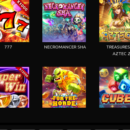
777
NECROMANCER SHA
TREASURES
AZTEC 
UPER WIN
FOR THE HORDE
CUBE?