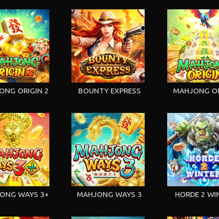
ONG ORIGIN 2
BOUNTY EXPRESS
MAHJONG OR
ONG WAYS 3+
MAHJONG WAYS 3
HORDE 2 WI