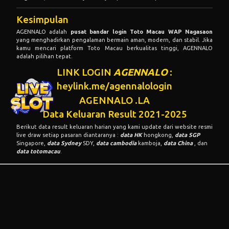
Kesimpulan
AGENNALO adalah
pusat bandar login Toto Macau WAP Nagasaon
yang menghadirkan pengalaman bermain aman, modern, dan stabil. Jika
kamu mencari platform Toto Macau berkualitas tinggi, AGENNALO
adalah pilihan tepat.
LINK LOGIN
AGENNALO
:
heylink.me/agennalologin
AGENNALO .LA
Data Keluaran Result 2021-2025
Berikut data result keluaran harian yang kami update dari website resmi
live draw setiap pasaran diantaranya :
data HK
hongkong,
data SGP
Singapore,
data Sydney
SDY,
data cambodia
kamboja,
data China
, dan
data totomacau
.