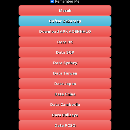
Daftar Sekarang
Download APK AGENNALO
Data HK
Data SGP
Data Sydney
Data Taiwan
Data Japan
Data China
Data Cambodia
Data Bullseye
Data PCSO
Data Bokma 7Star