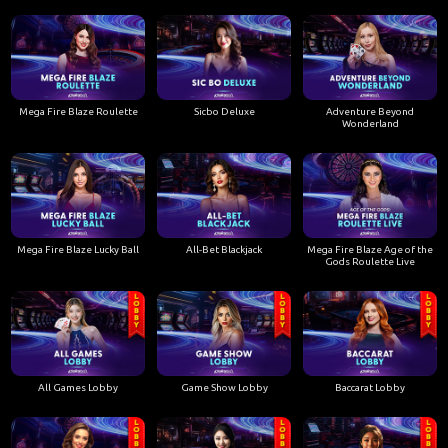
Mega Fire Blaze Roulette
Sicbo Deluxe
Adventure Beyond
Wonderland
Mega Fire Blaze Lucky Ball
All-Bet Blackjack
Mega Fire Blaze Age of the
Gods Roulette Live
All Games Lobby
Game Show Lobby
Baccarat Lobby