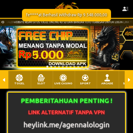
fe****at Berhasil Withdraw Rp 9.548.000,00
WEBSITE RESMI SITUS TOGEL ONLINE 4D 5D DAN BANDAR TOTO TERBESAR UNTUK LOGIN LINK TERBARU KA
TOGEL
SLOT
LIVE CASINO
SPORT
ARCADE
SABU
PEMBERITAHUAN PENTING !
LINK ALTERNATIF TANPA VPN
heylink.me/agennalologin
Agennalo.de.com