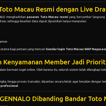
Toto Macau Resmi dengan Live Dr
NALO menghadirkan
pasaran Toto Macau resmi
yang bersumber langsung da
 draw, sehingga keaslian data dapat dipastikan tanpa manipulasi.
laman
i utama bagi pemain yang mencari
bandar login Toto Macau WAP Nagasao
 Kenyamanan Member Jadi Prior
bermain togel online. Oleh karena itu, seluruh sistem telah dilengkapi tekn
 angka, hingga proses transaksi, dipantau secara ketat agar berjalan denga
 profesional
.
GENNALO Dibanding Bandar Toto 