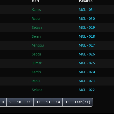
Hari
Pasaran
Kamis
MGL - 031
Rabu
MGL - 030
Selasa
MGL - 029
Senin
MGL - 028
Minggu
MGL - 027
Sabtu
MGL - 026
Jumat
MGL - 025
Kamis
MGL - 024
Rabu
MGL - 023
Selasa
MGL - 022
8
9
10
11
12
13
14
15
Last ( 73 )