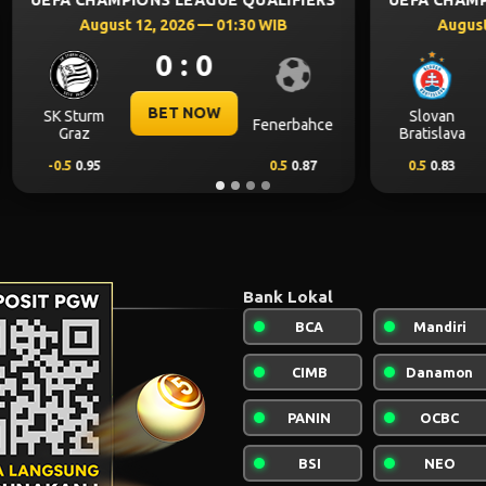
FRIENDLY
August 7, 2026 — 19:00 WIB
0 : 1
Saint-
e-Fe
oise
BET NOW
e-Italy
e-England
1.00
-1
-0.25
-0.92
0.25
0.68
Bank Lokal
BNI
BRI
DBS
NOBU
Permata
BJB
Sinarmas
Mega
DKI
SUMUT
JAGO
SeaBank