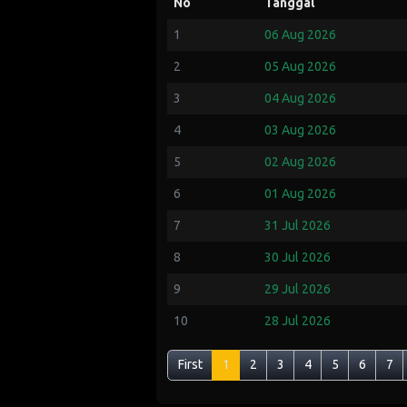
No
Tanggal
1
06 Aug 2026
2
05 Aug 2026
3
04 Aug 2026
4
03 Aug 2026
5
02 Aug 2026
6
01 Aug 2026
7
31 Jul 2026
8
30 Jul 2026
9
29 Jul 2026
10
28 Jul 2026
First
1
2
3
4
5
6
7