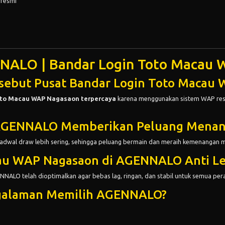
 resmi
NALO | Bandar Login Toto Macau 
but Pusat Bandar Login Toto Macau 
oto Macau WAP Nagasaon terpercaya
karena menggunakan sistem WAP resm
AGENNALO Memberikan Peluang Menang
al draw lebih sering, sehingga peluang bermain dan meraih kemenangan me
au WAP Nagasaon di AGENNALO Anti L
ALO telah dioptimalkan agar bebas lag, ringan, dan stabil untuk semua per
galaman Memilih AGENNALO?