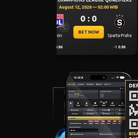
August 11, 2026 — 22:59 WIB
0 : 0
Previous
BET NOW
Union 
Bodo Glimt
Gill
0.75
0.82
-0.75
BCA
Mandiri
CIMB
Danamon
PANIN
OCBC
BSI
NEO