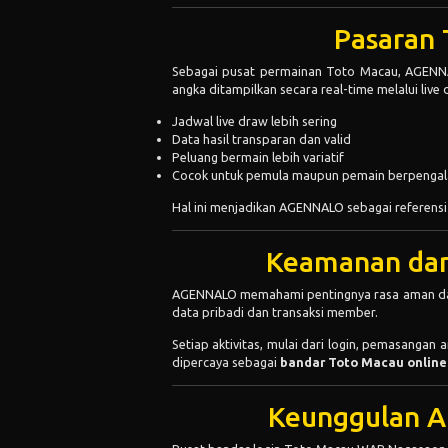
Pasaran 
Sebagai pusat permainan Toto Macau, AGEN
angka ditampilkan secara real-time melalui live
Jadwal live draw lebih sering
Data hasil transparan dan valid
Peluang bermain lebih variatif
Cocok untuk pemula maupun pemain berpenga
Hal ini menjadikan AGENNALO sebagai referens
Keamanan dan
AGENNALO memahami pentingnya rasa aman dalam 
data pribadi dan transaksi member.
Setiap aktivitas, mulai dari login, pemasangan
dipercaya sebagai
bandar Toto Macau online
Keunggulan A