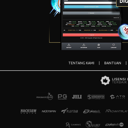
TENTANG KAMI
|
BANTUAN
|