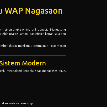
au WAP Nagasaon
ermainan angka online di Indonesia. Mengusung
bih praktis, aman, dan efisien kapan saja dan
 member dapat menikmati permainan Toto Macau
 Sistem Modern
perlu mengalami kendala saat mengakses akun.
kan kualitas teknologi.