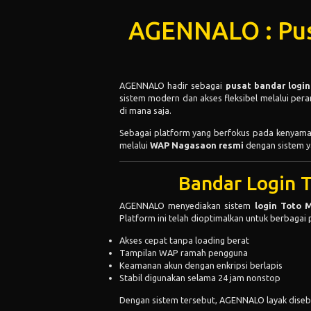
AGENNALO : Pus
AGENNALO hadir sebagai
pusat bandar log
sistem modern dan akses fleksibel melalui pe
di mana saja.
Sebagai platform yang berfokus pada kenyama
melalui
WAP Nagasaon resmi
dengan sistem ya
Bandar Login 
AGENNALO menyediakan sistem
login Toto
Platform ini telah dioptimalkan untuk berbagai
Akses cepat tanpa loading berat
Tampilan WAP ramah pengguna
Keamanan akun dengan enkripsi berlapis
Stabil digunakan selama 24 jam nonstop
Dengan sistem tersebut, AGENNALO layak dise