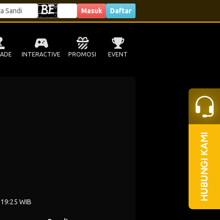
BARU KAMI heylink.me/agennalooo , TERIMA KASIH
SELAMAT DATANG
Masuk
Daftar
ADE
INTERACTIVE
PROMOSI
EVENT
:
19:25 WIB