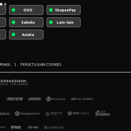
OVO
ShopeePay
Sakuku
Lain-lain
l
Axiata
RIVASI
|
PERSETUJUAN COOKIES