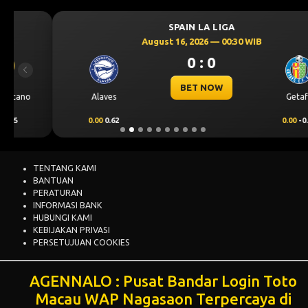
SPAIN LA LIGA
August 16, 2026 — 00:30 WIB
0 : 0
Previous
Ne
BET NOW
Alaves
Getafe
0.00
0.62
0.00
-0.72
TENTANG KAMI
BANTUAN
PERATURAN
INFORMASI BANK
HUBUNGI KAMI
KEBIJAKAN PRIVASI
PERSETUJUAN COOKIES
AGENNALO : Pusat Bandar Login Toto
Macau WAP Nagasaon Terpercaya di