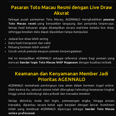
Pasaran Toto Macau Resmi dengan Live Draw
Akurat
Sebagai pusat permainan Toto Macau, AGENNALO menghadirkan
pasaran
Toto Macau resmi
yang bersumber langsung dari penyedia terpercaya.
Setiap hasil keluaran angka ditampilkan secara real-time melalui live draw,
sehingga keaslian data dapat dipastikan tanpa manipulasi.
Jadwal live draw lebih sering
Data hasil transparan dan valid
Peluang bermain lebih variatif
Cocok untuk pemula maupun pemain berpengalaman
Hal ini menjadikan AGENNALO sebagai referensi utama bagi pemain yang
mencari
bandar login Toto Macau WAP Nagasaon
dengan kualitas terbaik.
Keamanan dan Kenyamanan Member Jadi
Prioritas AGENNALO
AGENNALO memahami pentingnya rasa aman dalam bermain togel online.
Oleh karena itu, seluruh sistem telah dilengkapi teknologi keamanan tingkat
tinggi untuk melindungi data pribadi dan transaksi member.
Setiap aktivitas, mulai dari login, pemasangan angka, hingga proses
transaksi, dipantau secara ketat agar berjalan dengan lancar. Komitmen
inilah yang membuat AGENNALO dipercaya sebagai
bandar Toto Macau
online profesional
.