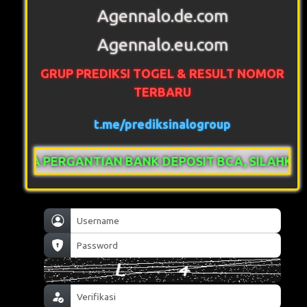
Agennalo.de.com
Agennalo.eu.com
GRUP PREDIKSI TOGEL & RESULT NOMOR
TERBARU
t.me/prediksinalogroup
RGANTIAN BANK DEPOSIT BCA, SILAHKAN CEK REK