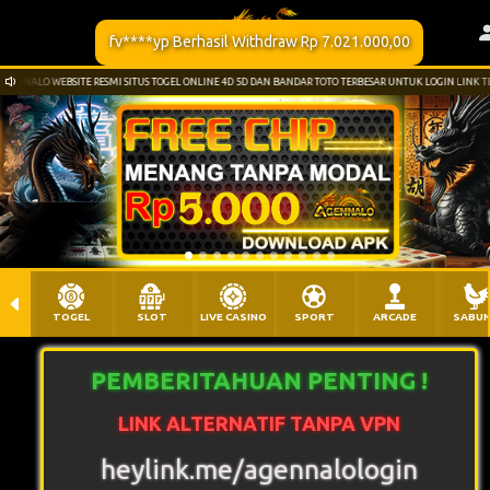
fv****yp Berhasil Withdraw Rp 7.021.000,00
O WEBSITE RESMI SITUS TOGEL ONLINE 4D 5D DAN BANDAR TOTO TERBESAR UNTUK LOGIN LINK TERBARU 
TOGEL
SLOT
LIVE CASINO
SPORT
ARCADE
SABU
PEMBERITAHUAN PENTING !
LINK ALTERNATIF TANPA VPN
heylink.me/agennalologin