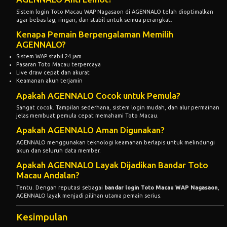
Sistem login Toto Macau WAP Nagasaon di AGENNALO telah dioptimalkan
agar bebas lag, ringan, dan stabil untuk semua perangkat.
Kenapa Pemain Berpengalaman Memilih
AGENNALO?
Sistem WAP stabil 24 jam
Pasaran Toto Macau terpercaya
Live draw cepat dan akurat
Keamanan akun terjamin
Apakah AGENNALO Cocok untuk Pemula?
Sangat cocok. Tampilan sederhana, sistem login mudah, dan alur permainan
jelas membuat pemula cepat memahami Toto Macau.
Apakah AGENNALO Aman Digunakan?
AGENNALO menggunakan teknologi keamanan berlapis untuk melindungi
akun dan seluruh data member.
Apakah AGENNALO Layak Dijadikan Bandar Toto
Macau Andalan?
Tentu. Dengan reputasi sebagai
bandar login Toto Macau WAP Nagasaon
,
AGENNALO layak menjadi pilihan utama pemain serius.
Kesimpulan