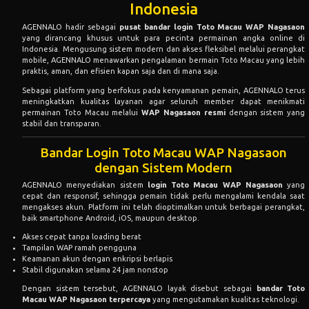
Indonesia
AGENNALO hadir sebagai
pusat bandar login Toto Macau WAP Nagasaon
yang dirancang khusus untuk para pecinta permainan angka online di
Indonesia. Mengusung sistem modern dan akses fleksibel melalui perangkat
mobile, AGENNALO menawarkan pengalaman bermain Toto Macau yang lebih
praktis, aman, dan efisien kapan saja dan di mana saja.
Sebagai platform yang berfokus pada kenyamanan pemain, AGENNALO terus
meningkatkan kualitas layanan agar seluruh member dapat menikmati
permainan Toto Macau melalui
WAP Nagasaon resmi
dengan sistem yang
stabil dan transparan.
Bandar Login Toto Macau WAP Nagasaon
dengan Sistem Modern
AGENNALO menyediakan sistem
login Toto Macau WAP Nagasaon
yang
cepat dan responsif, sehingga pemain tidak perlu mengalami kendala saat
mengakses akun. Platform ini telah dioptimalkan untuk berbagai perangkat,
baik smartphone Android, iOS, maupun desktop.
Akses cepat tanpa loading berat
Tampilan WAP ramah pengguna
Keamanan akun dengan enkripsi berlapis
Stabil digunakan selama 24 jam nonstop
Dengan sistem tersebut, AGENNALO layak disebut sebagai
bandar Toto
Macau WAP Nagasaon terpercaya
yang mengutamakan kualitas teknologi.