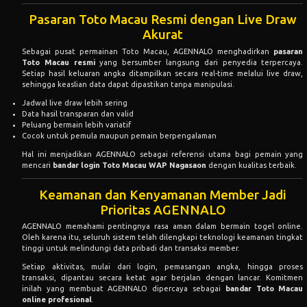
Pasaran Toto Macau Resmi dengan Live Draw
Akurat
Sebagai pusat permainan Toto Macau, AGENNALO menghadirkan
pasaran
Toto Macau resmi
yang bersumber langsung dari penyedia terpercaya.
Setiap hasil keluaran angka ditampilkan secara real-time melalui live draw,
sehingga keaslian data dapat dipastikan tanpa manipulasi.
Jadwal live draw lebih sering
Data hasil transparan dan valid
Peluang bermain lebih variatif
Cocok untuk pemula maupun pemain berpengalaman
Hal ini menjadikan AGENNALO sebagai referensi utama bagi pemain yang
mencari
bandar login Toto Macau WAP Nagasaon
dengan kualitas terbaik.
Keamanan dan Kenyamanan Member Jadi
Prioritas AGENNALO
AGENNALO memahami pentingnya rasa aman dalam bermain togel online.
Oleh karena itu, seluruh sistem telah dilengkapi teknologi keamanan tingkat
tinggi untuk melindungi data pribadi dan transaksi member.
Setiap aktivitas, mulai dari login, pemasangan angka, hingga proses
transaksi, dipantau secara ketat agar berjalan dengan lancar. Komitmen
inilah yang membuat AGENNALO dipercaya sebagai
bandar Toto Macau
online profesional
.