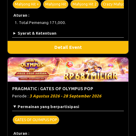
Mahjong Hit +
Mahjong Hit
Mahjong Hit 2
Crazy Mahjong
Aturan :
Total Pemenang 171,000.
Syarat & Ketentuan
Detail Event
PRAGMATIC : GATES OF OLYMPUS POP
Periode :
3 Agustus 2026 - 28 September 2026
Permainan yang berpartisipasi
GATES OF OLYMPUS POP
Aturan :