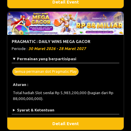
Detail Event
PRAGMATIC : DAILY WINS MEGA GACOR
Periode :
30 Maret 2026 - 28 Maret 2027
Permainan yang berpartisipasi
Semua permainan slot Pragmatic Play
Aturan :
Total hadiah Slot senilai Rp 5,983,200,000 (bagian dari Rp
88,000,000,000).
Syarat & Ketentuan
Detail Event