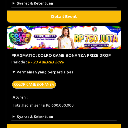
Syarat & Ketentuan
Detail Event
PRAGMATIC : COLRO GAME BONANZA PRIZE DROP
Periode :
6 - 23 Agustus 2026
Permainan yang berpartisipasi
COLOR GAME BONANZA
Aturan :
Total hadiah senilai Rp 600,000,000.
Syarat & Ketentuan