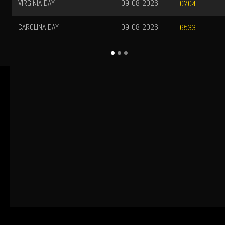
JAPAN
08-08-2026
0704
MALAYSIA
08-08-2026
6533