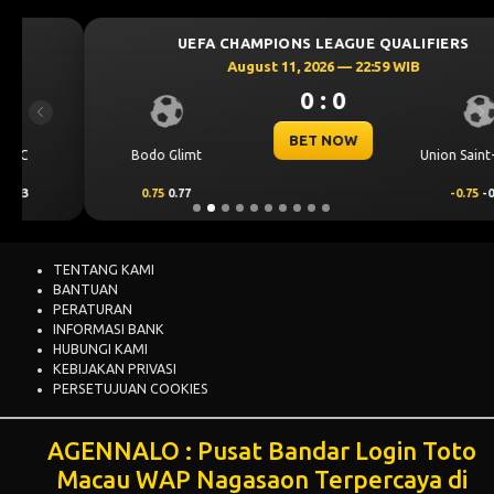
UEFA CHAMPIONS LEAGUE QUALIFIERS
August 11, 2026 — 22:59 WIB
0 : 0
Previous
Ne
BET NOW
Bodo Glimt
Union Saint-Gilloise
0.75
0.77
-0.75
-0.95
TENTANG KAMI
BANTUAN
PERATURAN
INFORMASI BANK
HUBUNGI KAMI
KEBIJAKAN PRIVASI
PERSETUJUAN COOKIES
AGENNALO : Pusat Bandar Login Toto
Macau WAP Nagasaon Terpercaya di