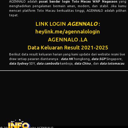
AGENNALO adalah
pusat bandar login Toto Macau WAP Nagasaon
yang
menghadirkan pengalaman bermain aman, modern, dan stabil. Jika kamu
mencari platform Toto Macau berkualitas tinggi, AGENNALO adalah pilihan
tepat.
LINK LOGIN
AGENNALO
:
heylink.me/agennalologin
AGENNALO .LA
Data Keluaran Result 2021-2025
Berikut data result keluaran harian yang kami update dari website resmi live
draw setiap pasaran diantaranya :
data HK
hongkong,
data SGP
Singapore,
data Sydney
SDY,
data cambodia
kamboja,
data China
, dan
data totomacau
.