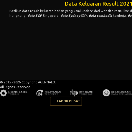
Data Keluaran Result 202
Berikut data result keluaran harian yang kami update dari website resmi live 
hongkong,
data SGP
Singapore,
data Sydney
SDY,
data cambodia
kamboja,
da
© 2015 - 2026 Copyright AGENNALO.
All Rights Reserved.
LAPOR PUSAT