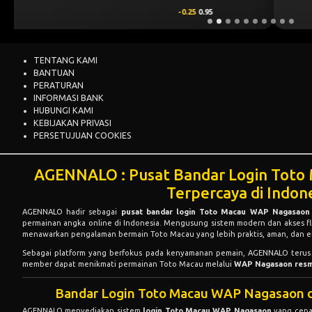
0.00
0.62
TENTANG KAMI
BANTUAN
PERATURAN
INFORMASI BANK
HUBUNGI KAMI
KEBIJAKAN PRIVASI
PERSETUJUAN COOKIES
AGENNALO : Pusat Bandar Login Tot
Terpercaya di Indon
AGENNALO hadir sebagai
pusat bandar login Toto Macau WAP Nagasaon
permainan angka online di Indonesia. Mengusung sistem modern dan akses f
menawarkan pengalaman bermain Toto Macau yang lebih praktis, aman, dan efi
Sebagai platform yang berfokus pada kenyamanan pemain, AGENNALO terus m
member dapat menikmati permainan Toto Macau melalui
WAP Nagasaon resm
Bandar Login Toto Macau WAP Nagasaon 
AGENNALO menyediakan sistem
login Toto Macau WAP Nagasaon
yang cepat