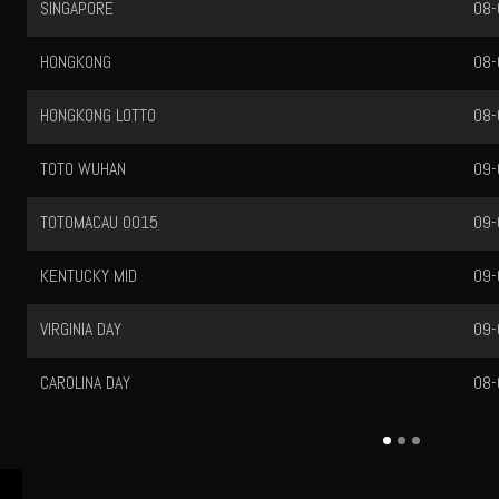
08-08-2026
SG METRO
5102
08-08-2026
TOTOMACAU 1315
2797
08-08-2026
BULLSEYE
5917
09-08-2026
CHINA
9813
09-08-2026
TOTOMACAU 1615
5131
09-08-2026
KINGKONG 1700
8387
09-08-2026
JAPAN
0704
08-08-2026
MALAYSIA
6936