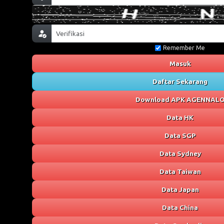
Remember Me
Masuk
Daftar Sekarang
Download APK AGENNAL
Data HK
Data SGP
Data Sydney
Data Taiwan
Data Japan
Data China