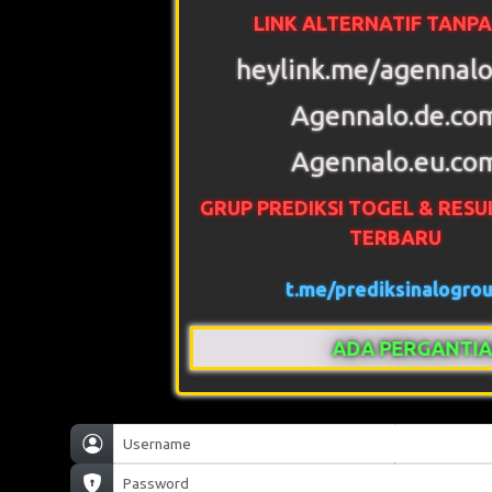
LINK ALTERNATIF TANPA
heylink.me/agennalo
Agennalo.de.co
Agennalo.eu.co
GRUP PREDIKSI TOGEL & RES
TERBARU
t.me/prediksinalogro
ADA PERGANTIAN BANK DEP