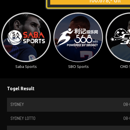
100.678,- dll
Saba Sports
SBO Sports
CMD 
Togel Result
08-08-2026
HK SIANG
2413
08-08-2026
CAMBODIA
1377