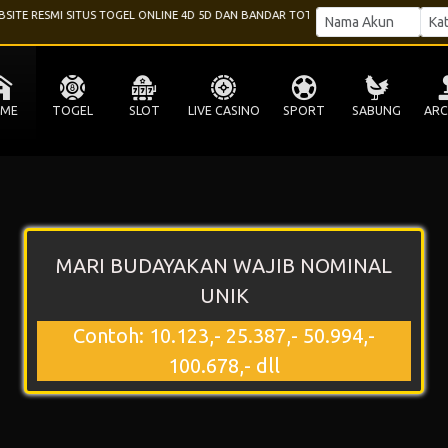
SMI SITUS TOGEL ONLINE 4D 5D DAN BANDAR TOTO TERBESAR UNTUK LOGIN LINK TE
fe****ci Berhasil Withdraw Rp 7.823.000,00
ME
TOGEL
SLOT
LIVE CASINO
SPORT
SABUNG
ARC
MARI BUDAYAKAN WAJIB NOMINAL
UNIK
Contoh: 10.123,- 25.387,- 50.994,-
100.678,- dll