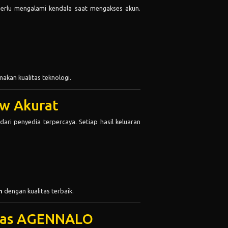
perlu mengalami kendala saat mengakses akun.
kan kualitas teknologi.
aw Akurat
ri penyedia terpercaya. Setiap hasil keluaran
n
dengan kualitas terbaik.
itas AGENNALO