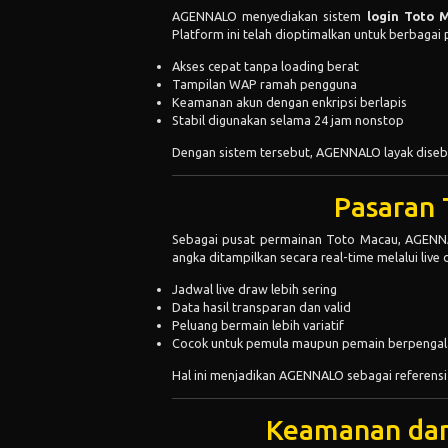
AGENNALO menyediakan sistem
login Toto
Platform ini telah dioptimalkan untuk berbagai
Akses cepat tanpa loading berat
Tampilan WAP ramah pengguna
Keamanan akun dengan enkripsi berlapis
Stabil digunakan selama 24 jam nonstop
Dengan sistem tersebut, AGENNALO layak dise
Pasaran 
Sebagai pusat permainan Toto Macau, AGEN
angka ditampilkan secara real-time melalui live
Jadwal live draw lebih sering
Data hasil transparan dan valid
Peluang bermain lebih variatif
Cocok untuk pemula maupun pemain berpenga
Hal ini menjadikan AGENNALO sebagai referens
Keamanan dan