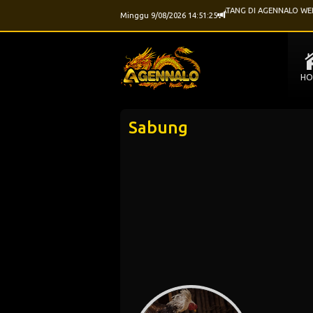
SELAMAT DATANG DI AGENNALO WEBSITE RE
Minggu 9/08/2026 14:51:26
HO
Sabung