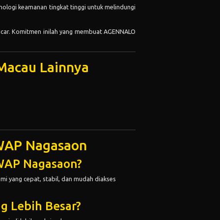
ologi keamanan tingkat tinggi untuk melindungi
n lancar. Komitmen inilah yang membuat AGENNALO
Macau Lainnya
WAP Nagasaon
WAP Nagasaon?
i yang cepat, stabil, dan mudah diakses
 Lebih Besar?