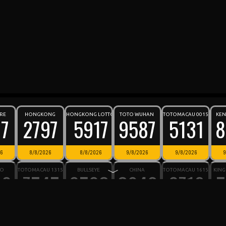
ORE
HONGKONG
HONGKONG LOTTO
TOTO WUHAN
TOTOMACAU 0015
KEN
37
2797
5917
9587
5131
8
26
8/8/2026
8/8/2026
9/8/2026
9/8/2026
9
RO
TOTOMACAU 1315
BULLSEYE
CHINA
TOTOMACAU 1615
KIN
48
7545
0503
3946
0712
5
26
9/8/2026
9/8/2026
9/8/2026
9/8/2026
9
MONGOLIA
PCSO
TAIWAN
QATAR
TOTOMACAU 2