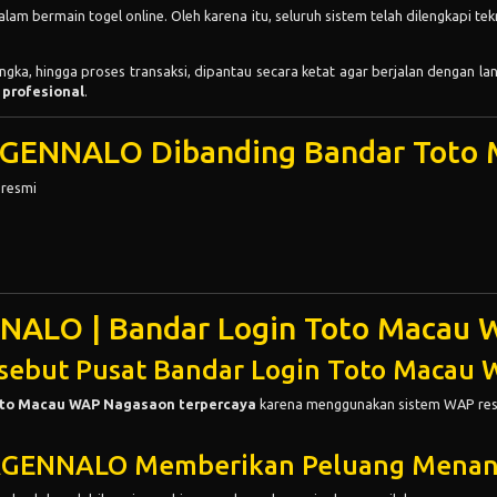
bermain togel online. Oleh karena itu, seluruh sistem telah dilengkapi tekn
 angka, hingga proses transaksi, dipantau secara ketat agar berjalan denga
 profesional
.
GENNALO Dibanding Bandar Toto 
 resmi
NALO | Bandar Login Toto Macau 
but Pusat Bandar Login Toto Macau 
oto Macau WAP Nagasaon terpercaya
karena menggunakan sistem WAP resm
AGENNALO Memberikan Peluang Menang