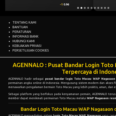
0.5
0.83
TENTANG KAMI
BANTUAN
PERATURAN
INFORMASI BANK
HUBUNGI KAMI
KEBIJAKAN PRIVASI
PERSETUJUAN COOKIES
AGENNALO : Pusat Bandar Login Tot
Terpercaya di Indon
AGENNALO hadir sebagai
pusat bandar login Toto Macau WAP Nagasaon
permainan angka online di Indonesia. Mengusung sistem modern dan akses f
menawarkan pengalaman bermain Toto Macau yang lebih praktis, aman, dan efi
Sebagai platform yang berfokus pada kenyamanan pemain, AGENNALO terus m
member dapat menikmati permainan Toto Macau melalui
WAP Nagasaon resm
Bandar Login Toto Macau WAP Nagasaon 
AGENNALO menyediakan sistem
login Toto Macau WAP Nagasaon
yang cepat