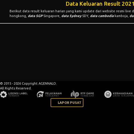
Data Keluaran Result 202
Berikut data result keluaran harian yang kami update dari website resmi live 
hongkong,
data SGP
Singapore,
data Sydney
SDY,
data cambodia
kamboja,
da
© 2015 - 2026 Copyright AGENNALO.
All Rights Reserved.
LAPOR PUSAT