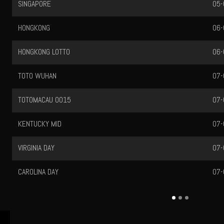
26
SG METRO
0715
26
TOTOMACAU 1315
3634
26
BULLSEYE
1083
26
CHINA
5883
26
TOTOMACAU 1615
6529
26
KINGKONG 1700
5989
26
JAPAN
1736
26
MALAYSIA
1200