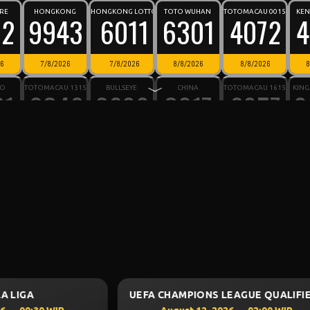
ORE
HONGKONG
HONGKONG LOTTO
TOTO WUHAN
TOTOMACAU 0015
KEN
02
9943
6011
6301
4072
4
26
7/8/2026
7/8/2026
8/8/2026
8/8/2026
8
RO
TOTOMACAU 1315
BULLSEYE
CHINA
TOTOMACAU 1615
KIN
21
0342
6299
3017
2957
8
dwood R.I.P
Outsourced Payday
Gator Hunt
26
8/8/2026
8/8/2026
8/8/2026
8/8/2026
8
MONGOLIA
PCSO
TAIWAN
QATAR
TOTOMACAU 2
0488
6964
5838
3158
917
7/8/2026
7/8/2026
7/8/2026
7/8/2026
7/8/2026
od Diamond
Home of the Brave
Dead, Dead
Deader
IERS
UEFA CHAMPIONS LEAGUE QUALIFIERS
UEF