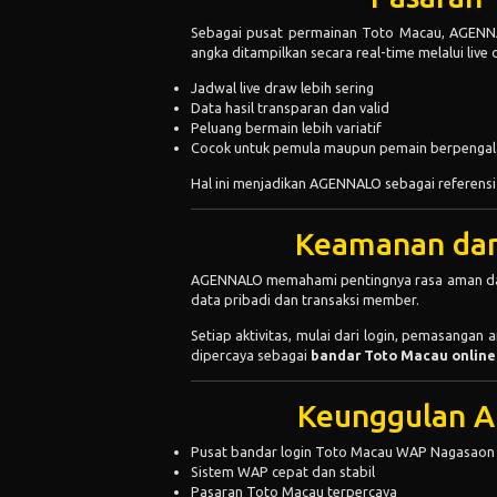
Sebagai pusat permainan Toto Macau, AGEN
angka ditampilkan secara real-time melalui live
Jadwal live draw lebih sering
Data hasil transparan dan valid
Peluang bermain lebih variatif
Cocok untuk pemula maupun pemain berpenga
True Kult
Bou
Hal ini menjadikan AGENNALO sebagai referens
Keamanan dan
AGENNALO memahami pentingnya rasa aman dalam 
data pribadi dan transaksi member.
Setiap aktivitas, mulai dari login, pemasangan
dipercaya sebagai
bandar Toto Macau online
Keunggulan A
Whacked
Pusat bandar login Toto Macau WAP Nagasaon
Sistem WAP cepat dan stabil
Pasaran Toto Macau terpercaya