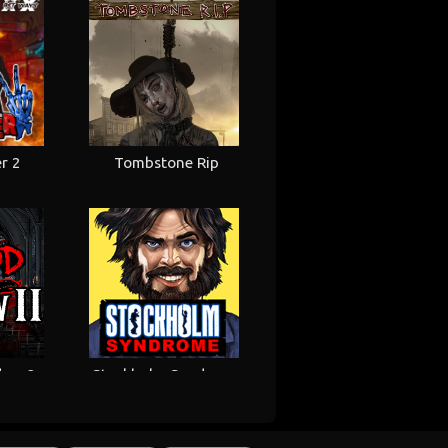
r 2
Tombstone Rip
dow 2
Stockholm Syndrome