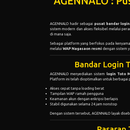
AGENNALO : Pus
AGENNALO hadir sebagai
pusat bandar log
sistem modern dan akses fleksibel melalui pe
di mana saja.
Sebagai platform yang berfokus pada kenyama
melalui
WAP Nagasaon resmi
dengan sistem ya
Deadwood xNudg
Bric
Bandar Login 
AGENNALO menyediakan sistem
login Toto
Platform ini telah dioptimalkan untuk berbagai
Akses cepat tanpa loading berat
Tampilan WAP ramah pengguna
Keamanan akun dengan enkripsi berlapis
Stabil digunakan selama 24 jam nonstop
Dengan sistem tersebut, AGENNALO layak dise
Jingle Balls
Pasaran 