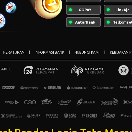
GOPAY
LinkAja
AntarBank
Telkomse
PERATURAN
|
INFORMASI BANK
|
HUBUNGI KAMI
|
KEBIJAKAN P
Possessed
Nine To Five
Serial
tious 5 xWays
Folsom Prison
Fire in the 
xBomb