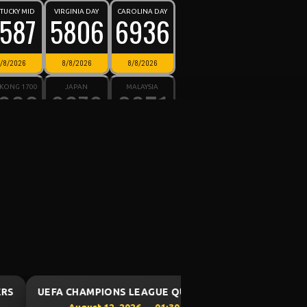
TUCKY MID
VIRGINIA DAY
CAROLINA DAY
587
5806
6936
/8/2026
8/8/2026
8/8/2026
GKONG 1700
JAPAN
MALAYSIA
806
9078
6851
ers
Brute Force: Alien
Onslaught
/8/2026
8/8/2026
8/8/2026
215
TOTOMACAU 2315
KINGKONG 2330
8
9141
2898
7/8/2026
7/8/2026
, or
Tombstone Slaughter
A CHAMPIONS LEAGUE QUALIFIERS