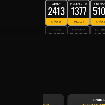
SYDNEY
SYDNEY LOTTO
SINGAP
2413
1377
51
8/8/2026
8/8/2026
8/8/20
HK SIANG
CAMBODIA
SG MET
2476
7635
48
Skate or Die
Dea
8/8/2026
8/8/2026
8/8/20
TOTOMACAU 1915
BOKMA 7STAR
9031
1612
8/8/2026
7/8/2026
Flight Mode
Blo
UEFA CHAMPIONS LEAGUE QUALIF