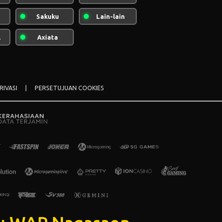
Sakuku
Lain-lain
l
Axiata
RIVASI
|
PERSETUJUAN COOKIES
Punk Toilet
Hole
Dragon Tribe