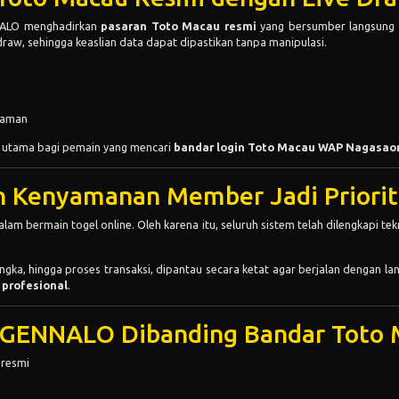
NALO menghadirkan
pasaran Toto Macau resmi
yang bersumber langsung da
 draw, sehingga keaslian data dapat dipastikan tanpa manipulasi.
laman
nty Hunters
The Cage
Pearl Har
i utama bagi pemain yang mencari
bandar login Toto Macau WAP Nagasao
 Kenyamanan Member Jadi Prior
bermain togel online. Oleh karena itu, seluruh sistem telah dilengkapi tekn
 angka, hingga proses transaksi, dipantau secara ketat agar berjalan denga
 profesional
.
GENNALO Dibanding Bandar Toto 
Disturbed
Kiss My Chainsaw
Walk of Sh
 resmi