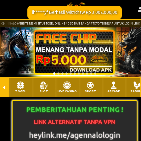
ih****yf Berhasil Withdraw Rp 3.002.000,00
LO WEBSITE RESMI SITUS TOGEL ONLINE 4D 5D DAN BANDAR TOTO TERBESAR UNTUK LOGIN LINK TERBARU
TOGEL
SLOT
LIVE CASINO
SPORT
ARCADE
SABU
PEMBERITAHUAN PENTING !
LINK ALTERNATIF TANPA VPN
heylink.me/agennalologin