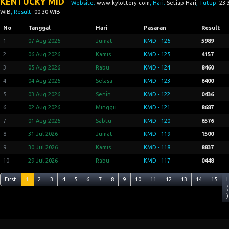
KENTUCKY MID
Website:
www.kylottery.com
, Hari:
Setiap Hari
, Tutup:
23:
WIB
, Result:
00:30 WIB
No
Tanggal
Hari
Pasaran
Result
1
07 Aug 2026
Jumat
KMD - 126
5989
2
06 Aug 2026
Kamis
KMD - 125
4157
3
05 Aug 2026
Rabu
KMD - 124
8460
4
04 Aug 2026
Selasa
KMD - 123
6400
5
03 Aug 2026
Senin
KMD - 122
0436
6
02 Aug 2026
Minggu
KMD - 121
8687
7
01 Aug 2026
Sabtu
KMD - 120
6576
8
31 Jul 2026
Jumat
KMD - 119
1500
9
30 Jul 2026
Kamis
KMD - 118
8837
10
29 Jul 2026
Rabu
KMD - 117
0448
First
1
2
3
4
5
6
7
8
9
10
11
12
13
14
15
(
)