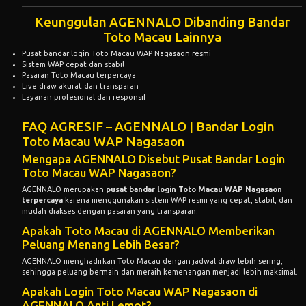
Keunggulan AGENNALO Dibanding Bandar
Toto Macau Lainnya
Pusat bandar login Toto Macau WAP Nagasaon resmi
Sistem WAP cepat dan stabil
Pasaran Toto Macau terpercaya
Live draw akurat dan transparan
Layanan profesional dan responsif
FAQ AGRESIF – AGENNALO | Bandar Login
Toto Macau WAP Nagasaon
Mengapa AGENNALO Disebut Pusat Bandar Login
Toto Macau WAP Nagasaon?
AGENNALO merupakan
pusat bandar login Toto Macau WAP Nagasaon
terpercaya
karena menggunakan sistem WAP resmi yang cepat, stabil, dan
mudah diakses dengan pasaran yang transparan.
Apakah Toto Macau di AGENNALO Memberikan
Peluang Menang Lebih Besar?
AGENNALO menghadirkan Toto Macau dengan jadwal draw lebih sering,
sehingga peluang bermain dan meraih kemenangan menjadi lebih maksimal.
Apakah Login Toto Macau WAP Nagasaon di
AGENNALO Anti Lemot?