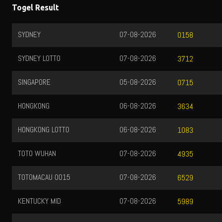
Togel Result
HK SIANG
07-08-2026
0158
CAMBODIA
07-08-2026
3712
SG METRO
07-08-2026
0715
TOTOMACAU 1315
07-08-2026
3634
BULLSEYE
07-08-2026
1083
CHINA
07-08-2026
4935
TOTOMACAU 1615
07-08-2026
6529
KINGKONG 1700
07-08-2026
5989