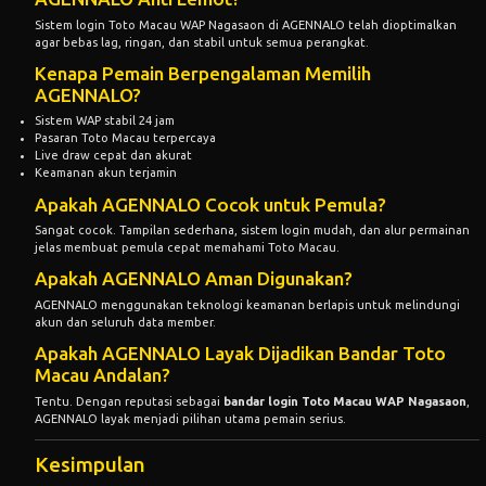
Sistem login Toto Macau WAP Nagasaon di AGENNALO telah dioptimalkan
agar bebas lag, ringan, dan stabil untuk semua perangkat.
Kenapa Pemain Berpengalaman Memilih
AGENNALO?
Sistem WAP stabil 24 jam
Pasaran Toto Macau terpercaya
Live draw cepat dan akurat
Keamanan akun terjamin
Apakah AGENNALO Cocok untuk Pemula?
Sangat cocok. Tampilan sederhana, sistem login mudah, dan alur permainan
jelas membuat pemula cepat memahami Toto Macau.
Apakah AGENNALO Aman Digunakan?
AGENNALO menggunakan teknologi keamanan berlapis untuk melindungi
akun dan seluruh data member.
Apakah AGENNALO Layak Dijadikan Bandar Toto
Macau Andalan?
Tentu. Dengan reputasi sebagai
bandar login Toto Macau WAP Nagasaon
,
AGENNALO layak menjadi pilihan utama pemain serius.
Kesimpulan