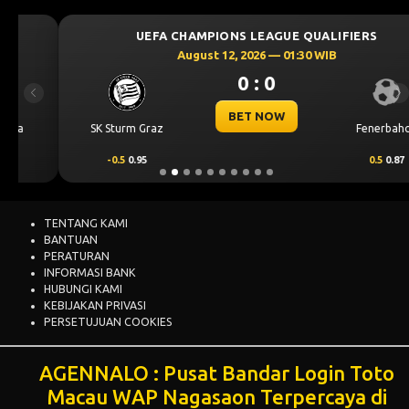
UEFA CHAMPIONS LEAGUE QUALIFIERS
August 12, 2026 — 01:30 WIB
0 : 0
Previous
Ne
BET NOW
SK Sturm Graz
Fenerbahce
-0.5
0.95
0.5
0.87
TENTANG KAMI
BANTUAN
PERATURAN
INFORMASI BANK
HUBUNGI KAMI
KEBIJAKAN PRIVASI
PERSETUJUAN COOKIES
AGENNALO : Pusat Bandar Login Toto
Macau WAP Nagasaon Terpercaya di