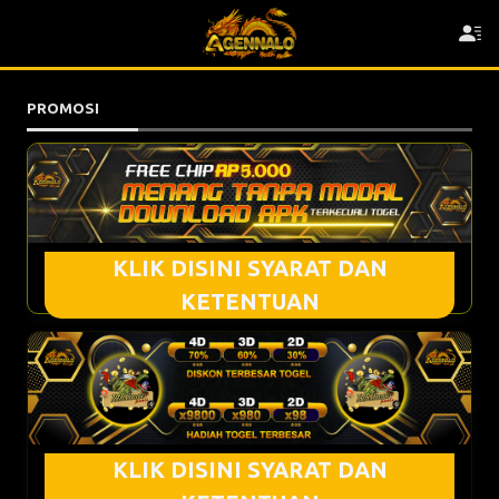
PROMOSI
KLIK DISINI SYARAT DAN
KETENTUAN
FREE CHIP / FREEBET Rp
5.000
DOWNLOAD APK
AGENNALO SEKARANG JUGA!
(KECUALI TOGEL)
*
SEKALI SPIN TANPA MODAL LANGSUNG
CUAN.! BURUAN CLAIM SEKARANG JUGA !!
*
KLIK DISINI SYARAT DAN
*
Syarat & Ketentuan :