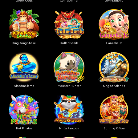
Greek Gods
Coin Spinner
Loy Krathong
King Kong Shake
Dollar Bomb
Ganesha Jr.
Aladdins lamp
Monster Hunter
King of Atlantis
Hot Pinatas
Ninja Raccoon
Burning Xi-You