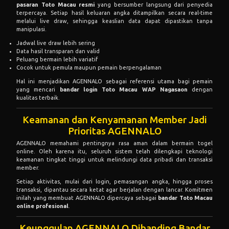
pasaran Toto Macau resmi
yang bersumber langsung dari penyedia
terpercaya. Setiap hasil keluaran angka ditampilkan secara real-time
melalui live draw, sehingga keaslian data dapat dipastikan tanpa
manipulasi.
Jadwal live draw lebih sering
Data hasil transparan dan valid
Peluang bermain lebih variatif
Cocok untuk pemula maupun pemain berpengalaman
Hal ini menjadikan AGENNALO sebagai referensi utama bagi pemain
yang mencari
bandar login Toto Macau WAP Nagasaon
dengan
kualitas terbaik.
Keamanan dan Kenyamanan Member Jadi
Prioritas AGENNALO
AGENNALO memahami pentingnya rasa aman dalam bermain togel
online. Oleh karena itu, seluruh sistem telah dilengkapi teknologi
keamanan tingkat tinggi untuk melindungi data pribadi dan transaksi
member.
Setiap aktivitas, mulai dari login, pemasangan angka, hingga proses
transaksi, dipantau secara ketat agar berjalan dengan lancar. Komitmen
inilah yang membuat AGENNALO dipercaya sebagai
bandar Toto Macau
online profesional
.
Keunggulan AGENNALO Dibanding Bandar