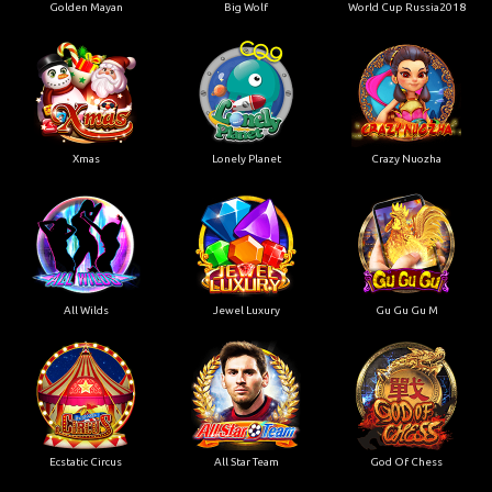
Golden Mayan
Big Wolf
World Cup Russia2018
Xmas
Lonely Planet
Crazy Nuozha
All Wilds
Jewel Luxury
Gu Gu Gu M
Ecstatic Circus
All Star Team
God Of Chess