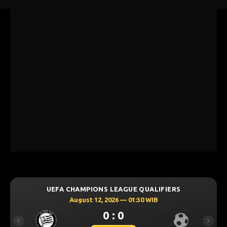
UEFA CHAMPIONS LEAGUE QUALIFIERS
August 12, 2026 — 01:30 WIB
0 : 0
Previous
Next