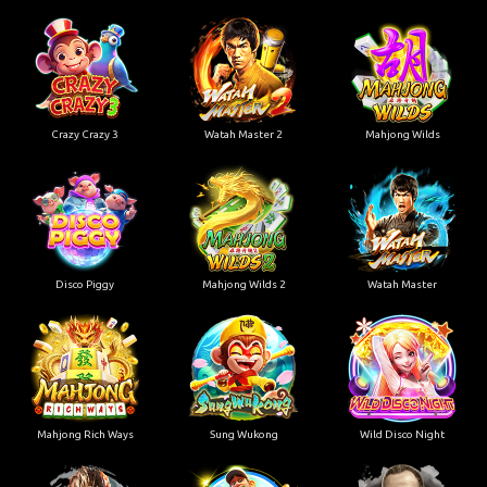
Crazy Crazy 3
Watah Master 2
Mahjong Wilds
Disco Piggy
Mahjong Wilds 2
Watah Master
Mahjong Rich Ways
Sung Wukong
Wild Disco Night