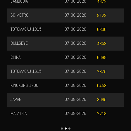
CAMBODIA
07-08-2026
4372
SG METRO
07-08-2026
9123
TOTOMACAU 1315
07-08-2026
6300
BULLSEYE
07-08-2026
4853
CHINA
07-08-2026
6699
TOTOMACAU 1615
07-08-2026
7875
KINGKONG 1700
07-08-2026
0458
JAPAN
07-08-2026
3965
MALAYSIA
07-08-2026
7218