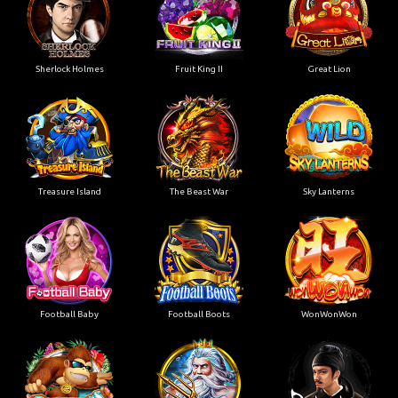
Sherlock Holmes
Fruit King II
Great Lion
Treasure Island
The Beast War
Sky Lanterns
Football Baby
Football Boots
WonWonWon