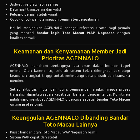
Peluang bermain lebih variatif
Cocok untuk pemula maupun pemain berpengalaman
Hal ini menjadikan AGENNALO sebagai referensi utama bagi pemain
yang mencari
bandar login Toto Macau WAP Nagasaon
dengan
kualitas terbaik.
Keamanan dan Kenyamanan Member Jadi
Prioritas AGENNALO
AGENNALO memahami pentingnya rasa aman dalam bermain togel
online. Oleh karena itu, seluruh sistem telah dilengkapi teknologi
keamanan tingkat tinggi untuk melindungi data pribadi dan transaksi
member.
Setiap aktivitas, mulai dari login, pemasangan angka, hingga proses
transaksi, dipantau secara ketat agar berjalan dengan lancar. Komitmen
inilah yang membuat AGENNALO dipercaya sebagai
bandar Toto Macau
online profesional
.
Keunggulan AGENNALO Dibanding Bandar
Toto Macau Lainnya
Pusat bandar login Toto Macau WAP Nagasaon resmi
Sistem WAP cepat dan stabil
Pasaran Toto Macau terpercaya
Live draw akurat dan transparan