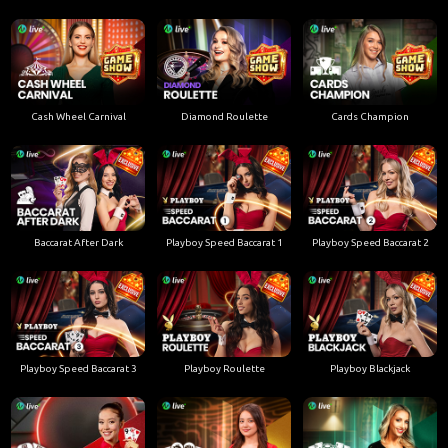
Cash Wheel Carnival
Diamond Roulette
Cards Champion
Baccarat After Dark
Playboy Speed Baccarat 1
Playboy Speed Baccarat 2
Playboy Speed Baccarat 3
Playboy Roulette
Playboy Blackjack