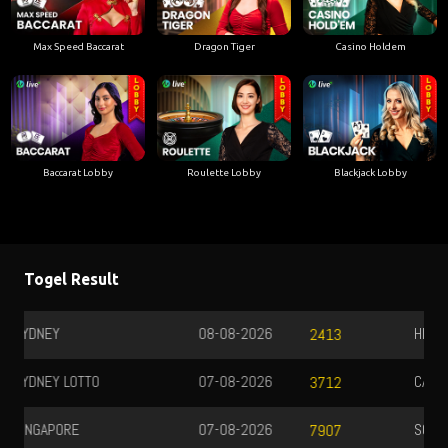
Max Speed Baccarat
Dragon Tiger
Casino Holdem
Baccarat Lobby
Roulette Lobby
Blackjack Lobby
Togel Result
HK SIANG
08-08-2026
2476
CAMBODIA
08-08-2026
7635
SG METRO
08-08-2026
4821
TOTOMACAU 1315
08-08-2026
0342