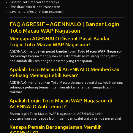
Layanan profesional dan responsif
FAQ AGRESIF – AGENNALO | Bandar Login
Toto Macau WAP Nagasaon
Mengapa AGENNALO Disebut Pusat Bandar
Login Toto Macau WAP Nagasaon?
AGENNALO merupakan
pusat bandar login Toto Macau WAP Nagasaon
terpercaya
karena menggunakan sistem WAP resmi yang cepat, stabil,
dan mudah diakses dengan pasaran yang transparan.
Apakah Toto Macau di AGENNALO Memberikan
Peluang Menang Lebih Besar?
AGENNALO menghadirkan Toto Macau dengan jadwal draw lebih sering,
sehingga peluang bermain dan meraih kemenangan menjadi lebih
maksimal.
Apakah Login Toto Macau WAP Nagasaon di
AGENNALO Anti Lemot?
Sistem login Toto Macau WAP Nagasaon di AGENNALO telah
dioptimalkan agar bebas lag, ringan, dan stabil untuk semua perangkat.
Kenapa Pemain Berpengalaman Memilih
AGENNALO?
Sistem WAP stabil 24 jam