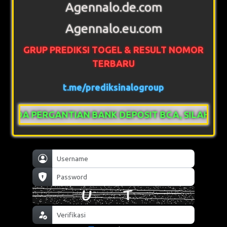
Agennalo.eu.com
GRUP PREDIKSI TOGEL & RESULT NOMOR
TERBARU
t.me/prediksinalogroup
ANTIAN BANK DEPOSIT BCA, SILAHKAN CEK REKE
Remember Me
Masuk